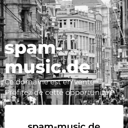
spam-
music.de
Ce domaine est en vente -
Profitez de cette opportunité !
spam-music.de