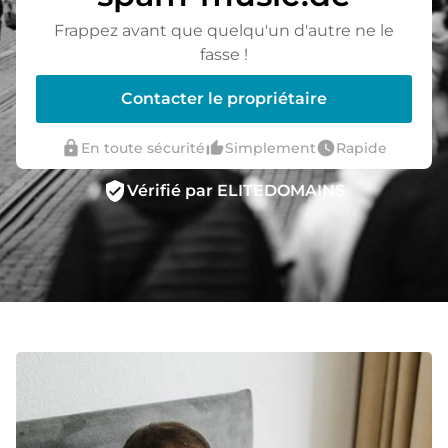
Frappez avant que quelqu'un d'autre ne le
fasse !
Contacter le propriétaire
lock
thumb_up_alt
watch_later
En toute sécurité
Simplement
Rapide
verified_user
Vérifié par ELITEDOMAINS