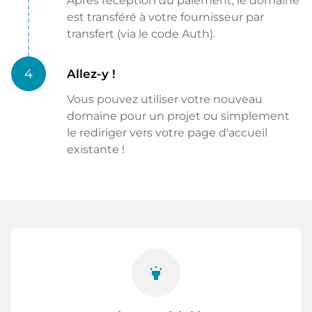
Après réception du paiement, le domaine
est transféré à votre fournisseur par
transfert (via le code Auth).
4
Allez-y !
Vous pouvez utiliser votre nouveau
domaine pour un projet ou simplement
le rediriger vers votre page d'accueil
existante !
highlight