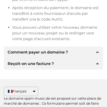
Après réception du paiement, le domaine est
transféré à votre fournisseur d'accès par
transfert (via le code Auth).
Vous pouvez utiliser votre nouveau domaine
pour un nouveau projet ou le rediriger vers
votre page d'accueil existante.
expand_less
Comment payer un domaine ?
expand_less
Reçoit-on une facture ?
Après un accord, le titulaire vous
communiquera les détails du paiement. Le
titulaire vous communiquera alors les détails
Oui, le vendeur vous enverra une facture en
bancaires SEPA et, si vous le souhaitez, vous
bonne et due forme. Si le prix d'achat est plus
proposera Paypal ou d'autres méthodes de
élevé, vous recevrez également un contrat de
Français
paiement.
vente supplémentaire si vous le souhaitez.
Le domaine spam-music.de est proposé sur cette place de
Veuillez toujours mentionner le nom de
marché de domaines
. Ce formulaire permet soit de faire
domaine et le numéro de facture lors du